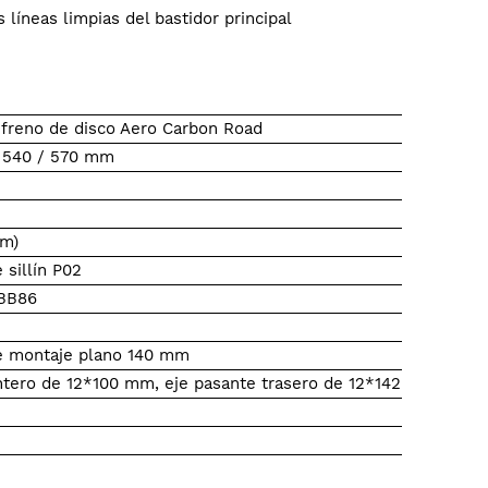
íneas limpias del bastidor principal
freno de disco Aero Carbon Road
/ 540 / 570 mm
mm)
e sillín P02
 BB86
e montaje plano 140 mm
ntero de 12*100 mm, eje pasante trasero de 12*142 mm