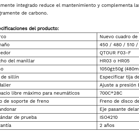
lmente integrado reduce el mantenimiento y complementa las l
gramente de carbono.
cificaciones del producto:
rco
Nuevo cuadro de 
maño
450 / 480 / 510 
nedor
QTOUR F03-F
ho del manillar
HR03 o HR05
so
1050g±50g (480
a de sillín
Especificar tija d
alier
Ajuste a presión
acio libre máximo para neumáticos
700C*28C
o de soporte de freno
Freno de disco d
andonar
Eje pasante dela
ándar de prueba
ISO4210
antía
2 años