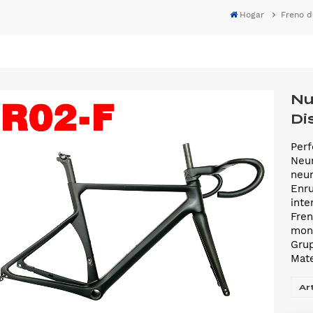
Hogar
Freno d
Nu
Di
Perf
Neum
neu
Enru
inte
Fren
mont
Grup
Mate
Ar