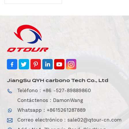
29er
JiangSu QYH carbono Tech Co., Ltd
Teléfono : +86 -527-89889860
Contáctenos : DamonWang
Whatsapp : +8615261287889
Correo electrónico :
sale02@qtour-cn.com