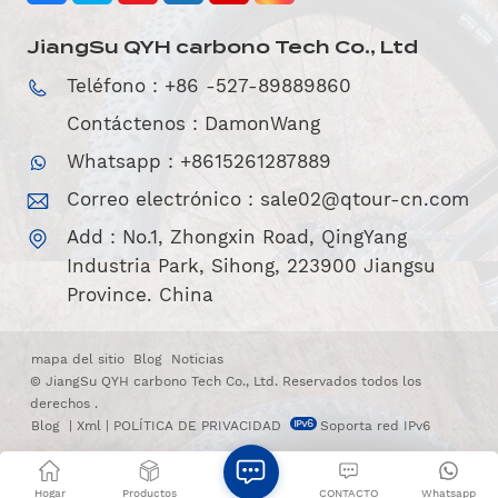
JiangSu QYH carbono Tech Co., Ltd
Teléfono : +86 -527-89889860
Contáctenos : DamonWang
Whatsapp : +8615261287889
Correo electrónico :
sale02@qtour-cn.com
Add : No.1, Zhongxin Road, QingYang
Industria Park, Sihong, 223900 Jiangsu
Province. China
mapa del sitio
Blog
Noticias
© JiangSu QYH carbono Tech Co., Ltd. Reservados todos los
derechos .
Blog
|
Xml
|
POLÍTICA DE PRIVACIDAD
Soporta red IPv6
Hogar
Productos
CONTACTO
Whatsapp