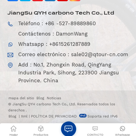
JiangSu QYH carbono Tech Co., Ltd
Teléfono : +86 -527-89889860
Contáctenos : DamonWang
Whatsapp : +8615261287889
Correo electrónico :
sale02@qtour-cn.com
Add : No.1, Zhongxin Road, QingYang
Industria Park, Sihong, 223900 Jiangsu
Province. China
mapa del sitio
Blog
Noticias
© JiangSu QYH carbono Tech Co., Ltd. Reservados todos los
derechos .
Blog
|
Xml
|
POLÍTICA DE PRIVACIDAD
Soporta red IPv6
Hogar
Productos
CONTACTO
Whatsapp