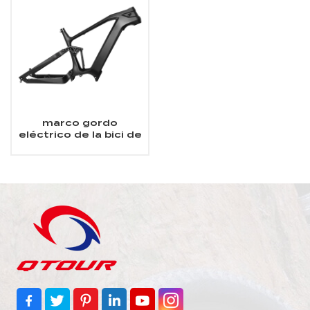
marco gordo
eléctrico de la bici de
la fibra de carbono de
la suspensión
completa 29er Fit
Bafang Motor M620