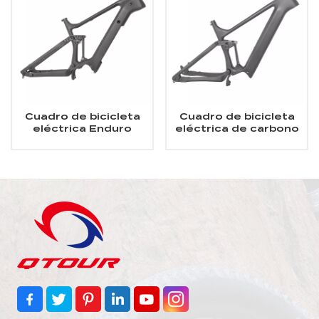
Cuadro de bicicleta
Cuadro de bicicleta
eléctrica Enduro
eléctrica de carbono
Bafang M510/M560
All Mountain Cuadro
Cuadro de bicicleta
de bicicleta eléctrica
eléctrica de montaña
de montaña con
con suspensión total
suspensión total de
de carbono
carbono Shimano
EP801