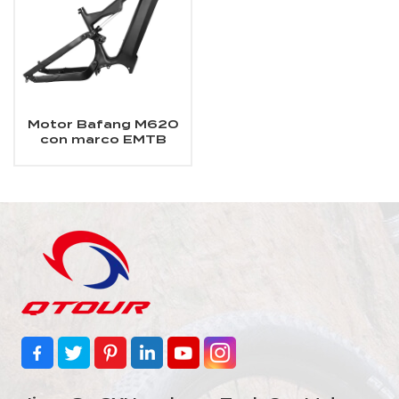
Motor Bafang M620
con marco EMTB
gordo de fibra de
carbono de
suspensión completa