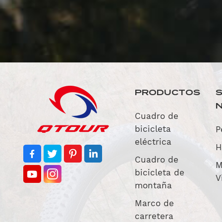
PRODUCTOS
Cuadro de
bicicleta
P
eléctrica
H
Cuadro de
M
bicicleta de
V
montaña
Marco de
carretera