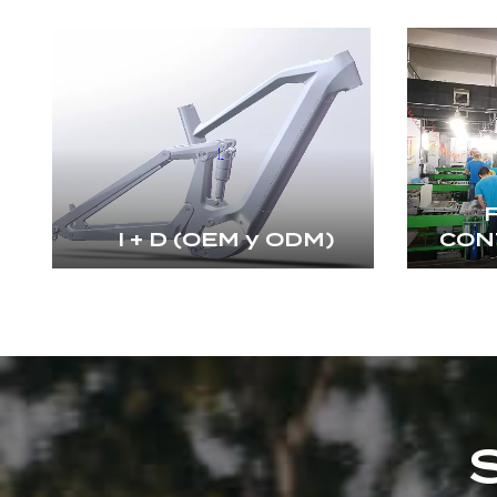
I + D (OEM y ODM)
CON