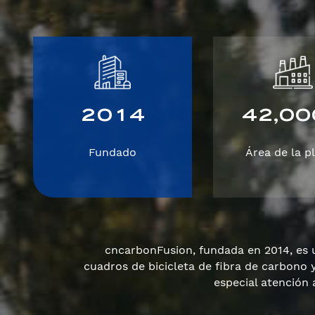
2
0
1
4
4
2
0
0
,
Fundado
Área de la p
cncarbonFusion, fundada en 2014, es 
cuadros de bicicleta de fibra de carbono 
especial atención 