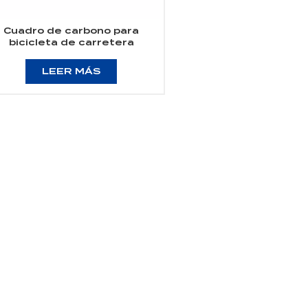
Cuadro de carbono para
bicicleta de carretera
éctrica 700C compatible con
Motor Bafang M800
LEER MÁS