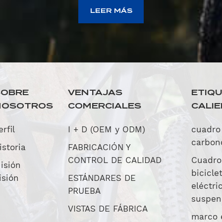
LEER MÁS
SOBRE
VENTAJAS
ETIQ
NOSOTROS
COMERCIALES
CALI
erfil
I + D (OEM y ODM)
cuadro
carbon
istoria
FABRICACIÓN Y
CONTROL DE CALIDAD
Cuadro
isión
bicicle
isión
ESTÁNDARES DE
eléctri
PRUEBA
suspen
VISTAS DE FÁBRICA
marco