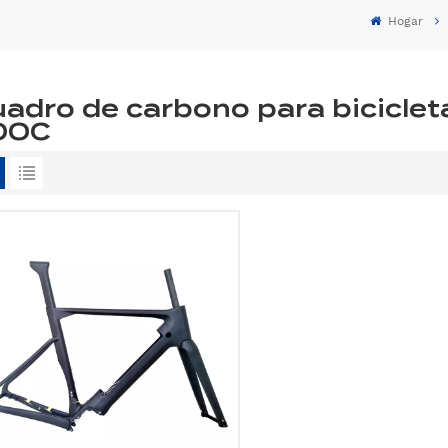
Hogar
adro de carbono para bicicleta
00C