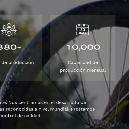
3
8
0
1
0
0
0
0
,
+
 de produccion
Capacidad de
producción mensual
te. Nos centramos en el desarrollo de
cas reconocidas a nivel mundial. Prestamos
control de calidad.