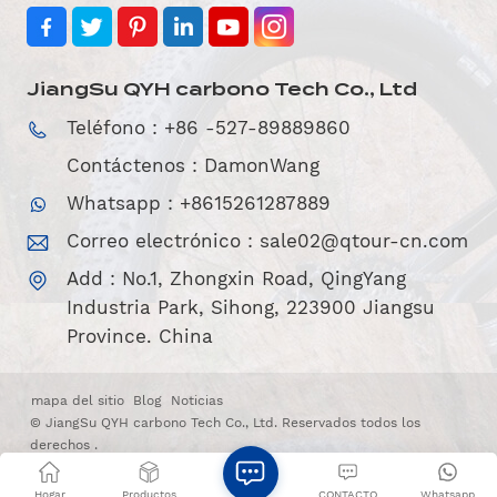
JiangSu QYH carbono Tech Co., Ltd
Teléfono : +86 -527-89889860
Contáctenos : DamonWang
Whatsapp : +8615261287889
Correo electrónico :
sale02@qtour-cn.com
Add : No.1, Zhongxin Road, QingYang
Industria Park, Sihong, 223900 Jiangsu
Province. China
mapa del sitio
Blog
Noticias
© JiangSu QYH carbono Tech Co., Ltd. Reservados todos los
derechos .
Blog
|
Xml
|
POLÍTICA DE PRIVACIDAD
Soporta red IPv6
Hogar
Productos
CONTACTO
Whatsapp